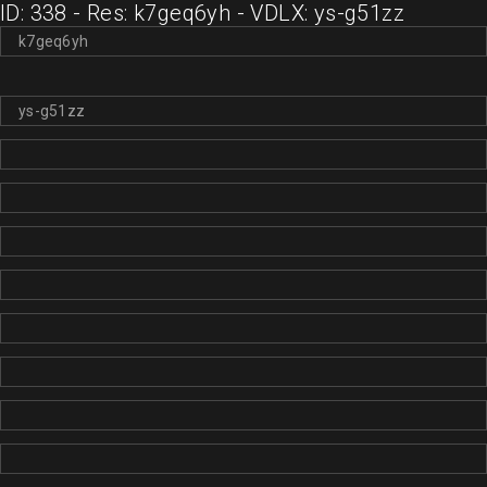
ID: 338 - Res: k7geq6yh - VDLX: ys-g51zz