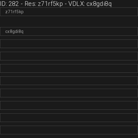
ID: 282 - Res: z71rf5kp - VDLX: cx8gdi8q