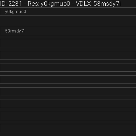
ID: 2231 - Res: y0kgmuo0 - VDLX: 53msdy7i